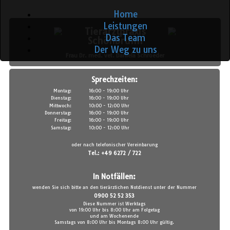
Home
Leistungen
Tierarztpraxis
Das Team
Schönbrunn
Der Weg zu uns
Frau Dr. med. vet. Daniela Schroeder
Sprechzeiten:
Montag:
16:00 - 19:00 Uhr
Dienstag:
16:00 - 19:00 Uhr
Mittwoch:
10:00 - 12:00 Uhr
Donnerstag:
16:00 - 19:00 Uhr
Freitag:
16:00 - 19:00 Uhr
Samstag:
10:00 - 12:00 Uhr
oder nach telefonischer Vereinbarung
Tel.: +49 6272 / 722
In Notfällen:
wenden Sie sich bitte an den tierärztichen Notdienst unter der Nummer
0900 52 52 353
Diese Nummer ist Werktags
von 19:00 Uhr bis 8:00 Uhr am Folgetag
und am Wochenende
Samstags von 8:00 Uhr bis Montags 8:00 Uhr gültig.